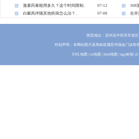
激素药膏能用多久？这个时间限制..
07-12
30
7
8
白癜风伴随其他疾病怎么治？..
07-08
合并
9
10
医院地址：苏州吴中经济开发区迎
特别声明：本网站图片及商标权属苏州瑞金门诊部
XML地图
|
txt地图
|
html地图
|
tags标签
|