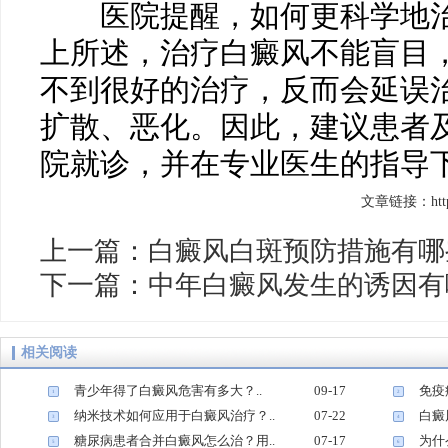
医院提醒，如何更科学地治
上所述，治疗白癜风不能盲目
不到很好的治疗，反而会延误
扩散、恶化。因此，建议患者
院就诊，并在专业医生的指导
文章链接：http://
上一篇：
白癜风白斑预防措施有哪
下一篇：
中年白癜风发生的诱因有
相关阅读
青少年得了白癜风危害有多大？..
09-17
免疫
1
2
纳米技术如何应用于白癜风治疗？..
07-22
白癜
3
4
糖尿病患者合并白癜风怎么治？用..
07-17
为什
5
6