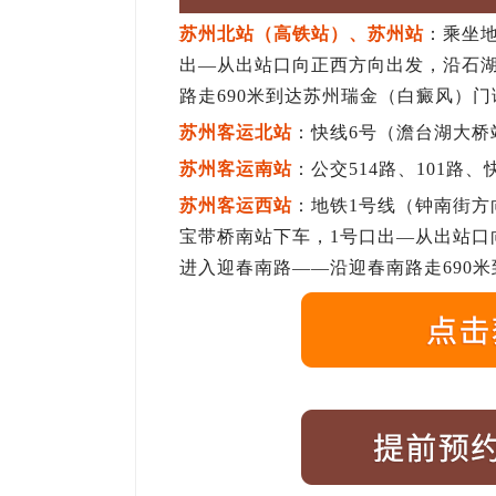
苏州北站（高铁站）、苏州站
：乘坐
出—
从
出
站口向正西方向出发，沿石湖
路走690米到达苏州瑞金（白癜风）门
苏州客运北站
：快线6号（澹台湖大桥
苏州客运南站
：公交514路、101路
苏州客运西站
：地铁1号线（钟南街方
宝带桥南站下车，1号口出—从出站口
进入迎春南路——沿迎春南路走690