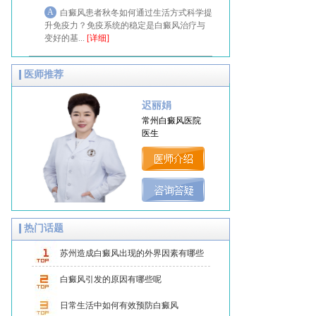
A
白癜风患者秋冬如何通过生活方式科学提
升免疫力？免疫系统的稳定是白癜风治疗与
变好的基...
[详细]
医师推荐
迟丽娟
常州白癜风医院
医生
热门话题
苏州造成白癜风出现的外界因素有哪些
呢
白癜风引发的原因有哪些呢
日常生活中如何有效预防白癜风