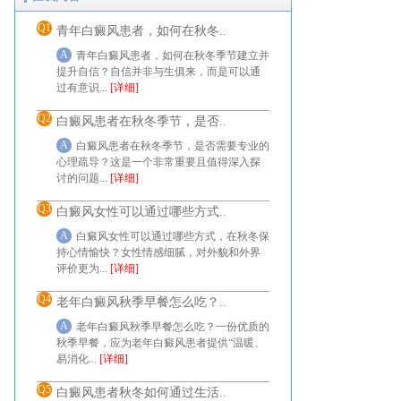
Q1
青年白癜风患者，如何在秋冬..
A
青年白癜风患者，如何在秋冬季节建立并
提升自信？自信并非与生俱来，而是可以通
过有意识...
[详细]
Q2
白癜风患者在秋冬季节，是否..
A
白癜风患者在秋冬季节，是否需要专业的
心理疏导？这是一个非常重要且值得深入探
讨的问题...
[详细]
Q3
白癜风女性可以通过哪些方式..
A
白癜风女性可以通过哪些方式，在秋冬保
持心情愉快？女性情感细腻，对外貌和外界
评价更为...
[详细]
Q4
老年白癜风秋季早餐怎么吃？..
A
老年白癜风秋季早餐怎么吃？一份优质的
秋季早餐，应为老年白癜风患者提供“温暖、
易消化...
[详细]
Q5
白癜风患者秋冬如何通过生活..