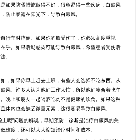
如果防晒措施做得不好，很容易得一些疾病，白癜风
霜，防止暴露在阳光下，导致白癜风。
行车时摔倒。如果你的脸受伤了，你必须高度重视
马小玲
宋玉芹
不在乎。如果后期感染可能导致白癜风，希望患者受伤后
常州白癜风医院
常州白癜风医院
方法。
医生
医生
，如果你早上赶去上班，有些人会选择不吃东西。从
白癜风。许多人认为他们工作太忙，所以他们凑合着吃午
品。晚上和朋友一起喝酒吃肉不是健康的饮食。如果这种
而且体内也会缺乏微量元素，这很容易导致白癜风。
上呢”问题的解说，早期预防、诊断是治疗白癜风的关
降低难度，还可以大大缩短治疗时间和成本。