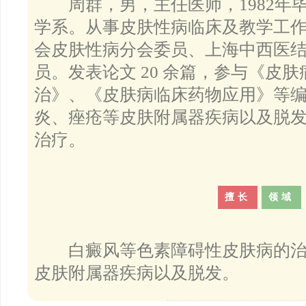
周群，男，主任医师，1982年
学系。从事皮肤性病临床及教学工作 
会皮肤性病分会委员、上海中西医
员。发表论文 20 余篇，参与《皮
治》、《皮肤病临床药物应用》等
马小玲
宋玉芹
炎、痤疮等皮肤附属器疾病以及脱
常州白癜风医院
常州白癜风医院
医生
医生
治疗。
擅长
领域
白癜风等色素障碍性皮肤病的治疗
皮肤附属器疾病以及脱发。