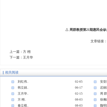
△ 周群教授第21期惠民会
文章链接：http
上一篇：
方 栩
下一篇：
王月华
相关阅读
刘红伟..
02-05
安亚卿
1
2
韩立娟..
06-17
迟丽娟
3
4
王月华..
02-15
周 群.
5
6
方 栩..
08-03
徐佩红
7
8
秦立模..
08-03
魏明辉
9
10