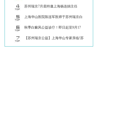
+周珏伟主
​​苏州瑞京7月底特邀上海杨连娟主任
（7.26）与
上海华山医院陈连军医师于苏州瑞京白
癜风医院
​​秋季白癜风公益诊疗！即日起至9月17
日，苏
【苏州瑞京公益】上海华山专家亲临!苏
州秋冬白