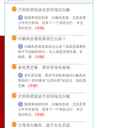
Q1
沪苏医师巡诊在苏州瑞京白癜..
A
随着寒假的到来，白癜风患者，尤其是青
少年学生群体，迎来了一个系统治疗、专注
变好的宝...
[详细]
Q2
白癜风患者蔬菜该怎么选？..
A
白癜风患者蔬菜该怎么选？蔬菜是健康饮
食不可或缺的部分，为人体提供维生素、矿
物质、膳...
[详细]
Q3
多吃黑芝麻、黑米等深色食物..
A
多吃黑芝麻、黑米等深色食物对白癜风有
帮助吗？民间素有“以黑补黑”的说法，因此黑
芝麻...
[详细]
Q4
沪苏医师巡诊于苏州瑞京白癜..
A
随着寒假的到来，白癜风患者，尤其是青
少年学生群体，迎来了一个系统治疗、专注
变好的宝...
[详细]
Q5
父母有白癜风，孩子出生后该..