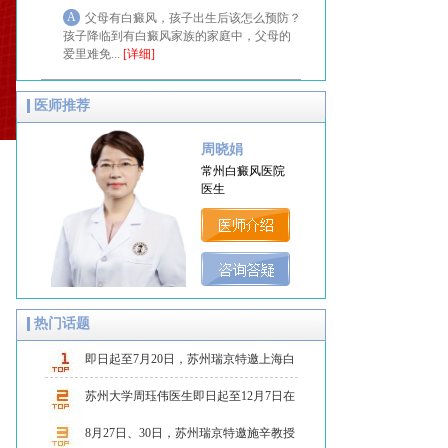
A
父母有白癜风，孩子出生后该怎么预防？
孩子降临到有白癜风家族的家庭中，父母的
爱里难免...
[详细]
医师推荐
周晓娟
常州白癜风医院
医生
热门话题
​​即日起至7月20日，苏州瑞京特邀上海白
癜风
苏州大学周珏伟医生即日起至12月7日在
苏州瑞京
8月27日、30日，苏州瑞京特邀施辛教授