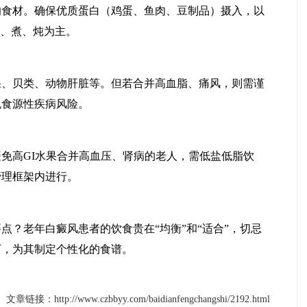
材。确保优质蛋白（鸡蛋、鱼肉、豆制品）摄入，以
蒸、煮、炖为主。
贝类、动物肝脏等。但若合并高血脂、痛风，则需谨
马小玲
宋玉芹
免食源性疾病风险。
常州白癜风医院
常州白癜风医院
医生
医生
高GI水果合并高血压、肾病的老人，需低盐低脂饮
管理框架内进行。
？老年白癜风患者的饮食贵在“均衡”和“适合”，切忌
下，为其制定个性化的食谱。
文章链接：http://www.czbbyy.com/baidianfengchangshi/2192.html