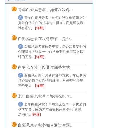
Q1
青年白癜风患者，如何在秋冬..
A
青年白癜风患者，如何在秋冬季节建立并
提升自信？自信并非与生俱来，而是可以通
过有意识...
[详细]
Q2
白癜风患者在秋冬季节，是否..
A
白癜风患者在秋冬季节，是否需要专业的
心理疏导？这是一个非常重要且值得深入探
讨的问题...
[详细]
Q3
白癜风女性可以通过哪些方式..
A
白癜风女性可以通过哪些方式，在秋冬保
持心情愉快？女性情感细腻，对外貌和外界
评价更为...
[详细]
Q4
老年白癜风秋季早餐怎么吃？..
A
老年白癜风秋季早餐怎么吃？一份优质的
秋季早餐，应为老年白癜风患者提供“温暖、
易消化...
[详细]
Q5
白癜风患者秋冬如何通过生活..