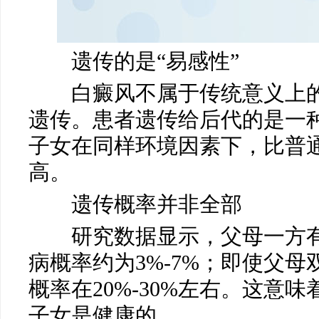
遗传的是“易感性”
白癜风不属于传统意义上的
马小玲
遗传。患者遗传给后代的是一种
常州白癜风医院
医生
子女在同样环境因素下，比普
高。
遗传概率并非全部
研究数据显示，父母一方有
病概率约为3%-7%；即使父
概率在20%-30%左右。这意味
子女是健康的。