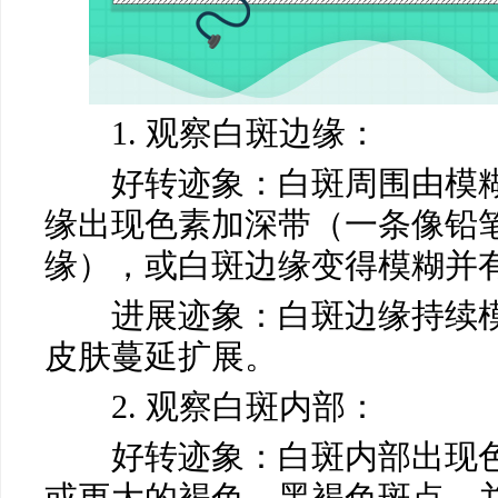
1. 观察白斑边缘：
马小玲
好转迹象：白斑周围由模糊
常州白癜风医院
医生
缘出现色素加深带（一条像铅
缘），或白斑边缘变得模糊并
进展迹象：白斑边缘持续模
皮肤蔓延扩展。
2. 观察白斑内部：
好转迹象：白斑内部出现色