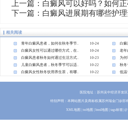
上一篇：
白癜风可以好吗？如何正
下一篇：
白癜风进展期有哪些护理
相关阅读
青年白癜风患者，如何在秋冬季节..
10-24
白癜
1
2
白癜风女性可以通过哪些方式，在..
10-24
老年
3
4
白癜风患者秋冬如何通过生活方式..
10-23
为何
5
6
儿童白癜风患者，秋冬季节可以适..
10-22
秋冬
7
8
白癜风女性秋冬饮用养生茶，有哪..
10-22
低温
9
10
医院地址：苏州吴中经济开发区迎
特别声明：本网站图片及商标权属苏州瑞金门诊部
XML地图
|
txt地图
|
html地图
|
tags标签
|