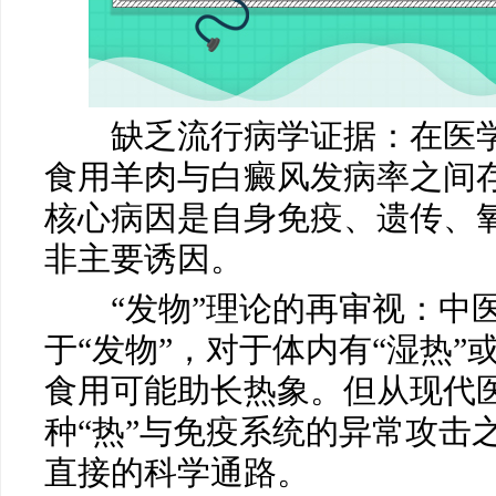
缺乏流行病学证据：在医学
马小玲
宋玉芹
食用羊肉与白癜风发病率之间
常州白癜风医院
常州白癜风医院
核心病因是自身免疫、遗传、
医生
医生
非主要诱因。
“发物”理论的再审视：中医
于“发物”，对于体内有“湿热”
食用可能助长热象。但从现代
种“热”与免疫系统的异常攻击
直接的科学通路。