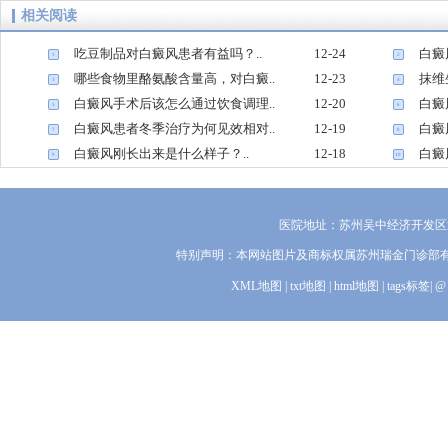
相关阅读
吃豆制品对白癜风患者有益吗？..
12-24
白癜
1
2
哪些食物里酪氨酸含量高，对白癜..
12-23
抹维
3
4
白癜风手术后该怎么通过饮食调理..
12-20
白癜
5
6
白癜风患者冬季治疗为何见效相对..
12-19
白癜
7
8
白癜风刚长出来是什么样子？..
12-18
白癜
9
10
医院地址：苏州吴中经济开发区迎
特别声明：本网站图片及商标权属苏州瑞金门诊部
XML地图
|
txt地图
|
html地图
|
tags标签
|