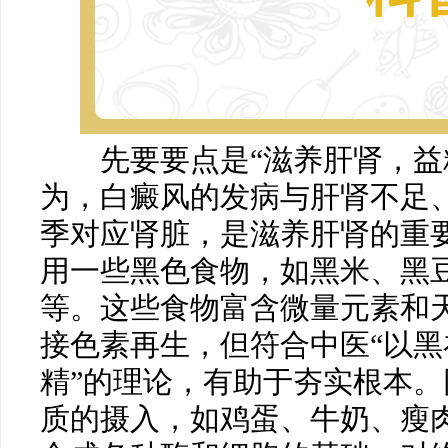
马小玲
先要要点是“滋养肝肾，益精
常州白癜风医院
为，白癜风的发病与肝肾不足
医生
季对应肾脏，是滋养肝肾的重
用一些黑色食物，如黑米、黑
等。这些食物富含微量元素和
接色素再生，但符合中医“以黑
精”的理论，有助于夯实根本
质的摄入，如鸡蛋、牛奶、瘦