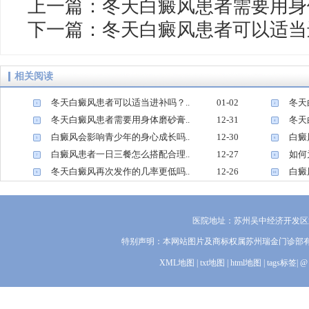
上一篇：
冬天白癜风患者需要用身
下一篇：
冬天白癜风患者可以适当
相关阅读
冬天白癜风患者可以适当进补吗？..
01-02
冬天
1
2
冬天白癜风患者需要用身体磨砂膏..
12-31
冬天
3
4
白癜风会影响青少年的身心成长吗..
12-30
白癜
5
6
白癜风患者一日三餐怎么搭配合理..
12-27
如何
7
8
冬天白癜风再次发作的几率更低吗..
12-26
白癜
9
10
医院地址：苏州吴中经济开发区迎
特别声明：本网站图片及商标权属苏州瑞金门诊部
XML地图
|
txt地图
|
html地图
|
tags标签
|