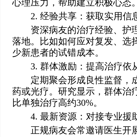
心理压力，帮助建立积极心态
2. 经验共享：获取实用信
资深病友的治疗经验、护理
落地。比如如何应对复发、选
马小玲
少新患者的试错成本。
常州白癜风医院
医生
3. 群体激励：提高治疗依
定期聚会形成良性监督，成
药或光疗。研究显示，群体治
比单独治疗高约30%。
4. 最新资源：对接专业援
正规病友会常邀请医生开展