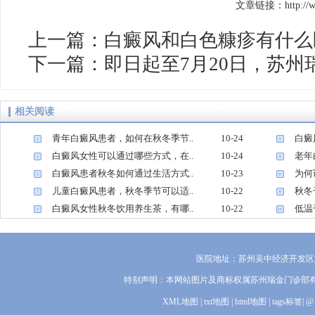
文章链接：http://www.
上一篇：
白癜风和白色糠疹有什么
下一篇：
​​即日起至7月20日，苏
相关阅读
青年白癜风患者，如何在秋冬季节..
10-24
白癜
1
2
白癜风女性可以通过哪些方式，在..
10-24
老年
3
4
白癜风患者秋冬如何通过生活方式..
10-23
为何
5
6
儿童白癜风患者，秋冬季节可以适..
10-22
秋冬
7
8
白癜风女性秋冬饮用养生茶，有哪..
10-22
低温
9
10
医院地址：苏州吴中经济开发区迎
特别声明：本网站图片及商标权属苏州瑞金门诊部
XML地图
|
txt地图
|
html地图
|
tags标签
|