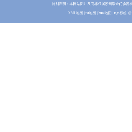
特别声明：本网站图片及商标权属苏州瑞金门诊部
XML地图
|
txt地图
|
html地图
|
tags标签
|