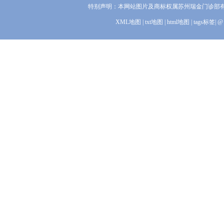
特别声明：本网站图片及商标权属苏州瑞金门诊部
XML地图
|
txt地图
|
html地图
|
tags标签
|