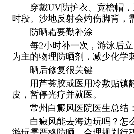
穿戴UV防护衣、宽檐帽，避开
时段。沙地反射会灼伤脚背，
防晒霜要勤补涂
每2小时补一次，游泳后立
马小玲
宋玉芹
常州白癜风医院
常州白癜风医院
为主的物理防晒剂，减少化学
医生
医生
晒后修复很关键
用芦荟胶或医用冷敷贴镇静
皮，暂停光疗并就医。
常州白癜风医院医生总结
白癜风能去海边玩吗？怎么
游玩需严格防晒，合理规划行