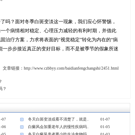
吗？面对冬季白斑变淡这一现象，我们应心怀警惕，
为一个病情相对稳定、心理压力减轻的有利时期，并借此
固治疗方案，力求将表面的“视觉稳定”转化为内在的“病
能一步步接近真正的变好目标，而不是被季节的假象所迷
文章链接：http://www.czbbyy.com/baidianfengchangshi/2451.html
？
吗？
1-07
冬天白斑变淡或看不清楚了，就是..
01-07
2
1-06
白癜风会加重老年人的慢性疾病吗..
01-05
4
1-05
冬天白癜风患者要少吃生冷食物吗..
01-03
6