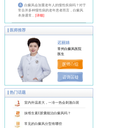
A
白癜风会加重老年人的慢性疾病吗？对于
常合并多种慢性病的老年患者而言，白癜风
本身通常...
[详细]
医师推荐
迟丽娟
常州白癜风医院
医生
热门话题
室内外温差大，一冷一热会刺激白斑
吗？
抹维生素E胶囊能治白癜风吗？
常见的白癜风分型有哪些