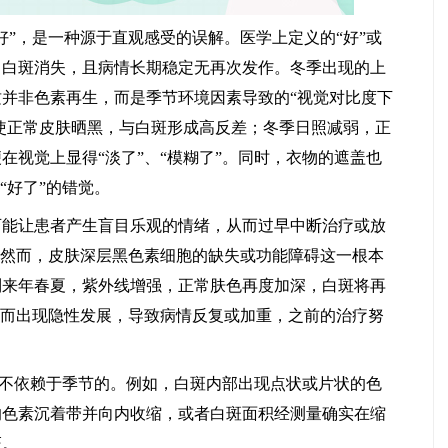
”，是一种源于直观感受的误解。医学上定义的“好”或
，白斑消失，且病情长期稳定无再次发作。冬季出现的上
并非色素再生，而是季节环境因素导致的“视觉对比度下
照使正常皮肤晒黑，与白斑形成高反差；冬季日照减弱，正
马小玲
宋玉芹
在视觉上显得“淡了”、“模糊了”。同时，衣物的遮盖也
常州白癜风医院
常州白癜风医院
“好了”的错觉。
医生
医生
让患者产生盲目乐观的情绪，从而过早中断治疗或放
。然而，皮肤深层黑色素细胞的缺失或功能障碍这一根本
到来年春夏，紫外线增强，正常肤色再度加深，白斑将再
怠而出现隐性发展，导致病情反复或加重，之前的治疗努
且不依赖于季节的。例如，白斑内部出现点状或片状的色
的色素沉着带并向内收缩，或者白斑面积经测量确实在缩
证。