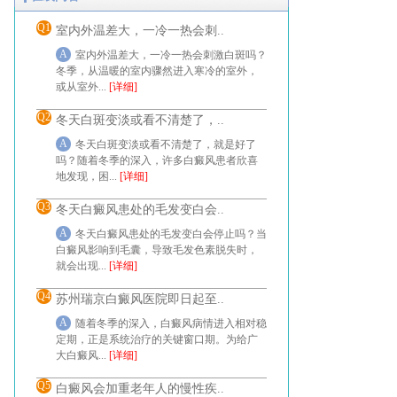
Q1
室内外温差大，一冷一热会刺..
A
室内外温差大，一冷一热会刺激白斑吗？
冬季，从温暖的室内骤然进入寒冷的室外，
或从室外...
[详细]
Q2
冬天白斑变淡或看不清楚了，..
A
冬天白斑变淡或看不清楚了，就是好了
吗？随着冬季的深入，许多白癜风患者欣喜
地发现，困...
[详细]
Q3
冬天白癜风患处的毛发变白会..
A
冬天白癜风患处的毛发变白会停止吗？当
白癜风影响到毛囊，导致毛发色素脱失时，
就会出现...
[详细]
Q4
苏州瑞京白癜风医院即日起至..
A
随着冬季的深入，白癜风病情进入相对稳
定期，正是系统治疗的关键窗口期。为给广
大白癜风...
[详细]
Q5
白癜风会加重老年人的慢性疾..