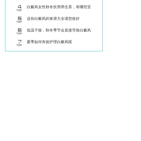
白癜风女性秋冬饮用养生茶，有哪些宜
与忌？
这份白癜风的食谱大全请您收好
低温干燥，秋冬季节会直接导致白癜风
病情加重
夏季如何有效护理白癜风呢