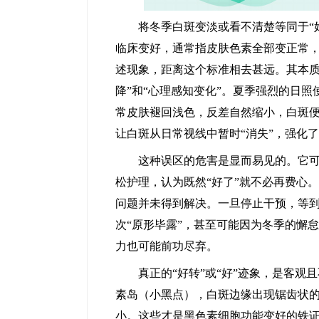
将冬季白斑变淡或看不清楚等同于“好
临床变好，通常指皮肤色素全部变正常
述现象，距离这个标准相去甚远。其本质
降”和“心理感知变化”。夏季强烈的日
常皮肤褪回浅色，反差自然缩小，白斑便
让白斑从日常视线中暂时“消失”，强化了
这种误区的危害是显而易见的。它可能
松护理，认为既然“好了”就不必再费心
问题并未得到解决。一旦停止干预，等
次“原形毕露”，甚至可能因为冬季的懈
力也可能前功尽弃。
真正的“好转”或“好”迹象，是客观
素岛（小黑点），白斑边缘出现锯齿状
小。这些才是黑色素细胞功能变好的铁