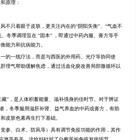
和原理：
不只着眼于皮肤，更关注内在的“阴阳失衡”、“气血不
态。冬季调理旨在 “固本” ，即通过中药内服、膏方等手
平衡能力和抗病能力。
马小玲
宋玉芹
常州白癜风医院
常州白癜风医院
的一线疗法，而是与西医的外用药、光疗等协同使
医生
医生
通过疏肝理气帮助缓解焦虑，通过活血化瘀改善局部微循环以
主藏”，是人体积蓄能量、滋补强身的佳时节。对于辨证
风患者，冬季服用滋肝补肾、益气养血的中药或膏方，有助
定和皮肤色素再生打下基础。
参、白术、防风等）具有调节免疫功能的作用，其作
应激等有关，这恰好针对了白癜风的免疫发病环节。