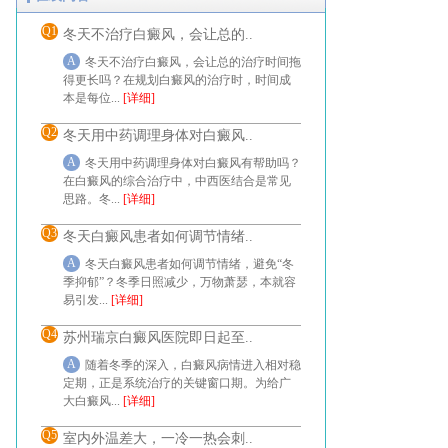
Q1
冬天不治疗白癜风，会让总的..
A
冬天不治疗白癜风，会让总的治疗时间拖
得更长吗？在规划白癜风的治疗时，时间成
本是每位...
[详细]
Q2
冬天用中药调理身体对白癜风..
A
冬天用中药调理身体对白癜风有帮助吗？
在白癜风的综合治疗中，中西医结合是常见
思路。冬...
[详细]
Q3
冬天白癜风患者如何调节情绪..
A
冬天白癜风患者如何调节情绪，避免“冬
季抑郁”？冬季日照减少，万物萧瑟，本就容
易引发...
[详细]
Q4
苏州瑞京白癜风医院即日起至..
A
随着冬季的深入，白癜风病情进入相对稳
定期，正是系统治疗的关键窗口期。为给广
大白癜风...
[详细]
Q5
室内外温差大，一冷一热会刺..