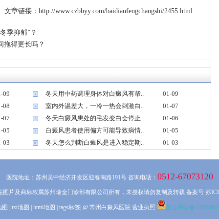
文章链接：http://www.czbbyy.com/baidianfengchangshi/2455.html
冬季抑郁”？
间拖得更长吗？
1-09
冬天用中药调理身体对白癜风有帮..
01-09
2
1-08
室内外温差大，一冷一热会刺激白..
01-07
4
1-07
冬天白癜风患处的毛发变白会停止..
01-06
6
1-05
白癜风患者使用偏方可能导致病情..
01-05
8
1-03
冬天怎么判断白癜风是进入稳定期..
01-03
10
0512-67073120
医院地址：苏州吴中经济开发区迎春南路191号 咨询电话：
站图片及商标权属苏州瑞金门诊部有限公司所有，未授权请勿复制及转载 备案号
苏ICP
地图
|
txt地图
|
html地图
|
tags标签
| @ 常州白癜风医院
营业执照
苏公网安备320506020