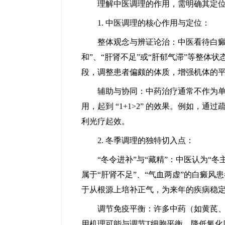
理解中医调理的作用，需明确其定位
1. 中医调理的核心作用与定位：
整体观念与辨证论治：中医看待白癜风
和”、“肝肾不足”或“肝郁气滞”等整体状
段，调整患者偏颇的体质，增强机体的
辅助与协同：中药治疗通常不作为单一
用，起到 “1+1>2” 的效果。例如，
利光疗起效。
2. 冬季调理的独特切入点：
“冬令进补”与“藏精”：中医认为“冬
属于“肝肾不足”、“气血两虚”的白癜
于从根源上培补正气，为来年的疾病稳
调节免疫平衡：许多中药（如黄芪、党
用机理可能与调节T细胞平衡、降低氧化