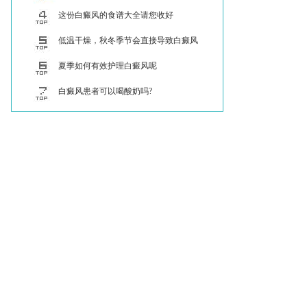
与忌？
这份白癜风的食谱大全请您收好
低温干燥，秋冬季节会直接导致白癜风
病情加重
夏季如何有效护理白癜风呢
白癜风患者可以喝酸奶吗?